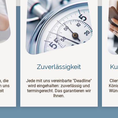
Zuverlässigkeit
Ku
, die
Jede mit uns vereinbarte "Deadline"
Clie
n uns
wird eingehalten: zuverlässig und
König
eit
termingerecht. Das garantieren wir
Wüns
Ihnen
.