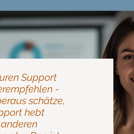
euren Support
erempfehlen -
überaus schätze,
pport hebt
 anderen