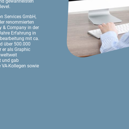
und gewährleisten
level.
on Services GmbH,
 der renommierten
 & Company in der
 Jahre Erfahrung in
-bearbeitung mit ca.
und über 500.000
 er als Graphic
 weltweit
rt und gab
e VA-Kollegen sowie