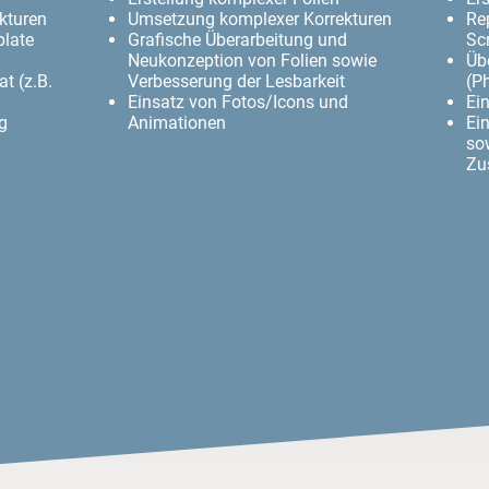
kturen
Umsetzung komplexer Korrekturen
Re
late
Grafische Überarbeitung und
Sc
Neukonzeption von Folien sowie
Üb
t (z.B.
Verbesserung der Lesbarkeit
(P
Einsatz von Fotos/Icons und
Ei
g
Animationen
Ei
so
Zu